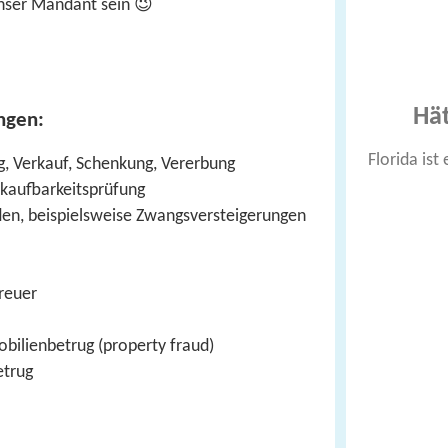
nser Mandant sein 😉
Hät
ngen:
Florida ist
g, Verkauf, Schenkung, Vererbung
kaufbarkeitsprüfung
den, beispielsweise Zwangsversteigerungen
treuer
obilienbetrug (property fraud)
etrug