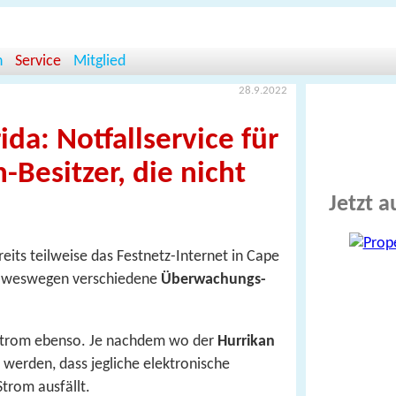
n
Service
Mitglied
28.9.2022
ida: Notfallservice für
Besitzer, die nicht
Jetzt a
eits teilweise das Festnetz-Internet in Cape
d, weswegen verschiedene
Überwachungs­
 Strom ebenso. Je nachdem wo der
Hurrikan
 werden, dass jegliche elektronische
trom ausfällt.